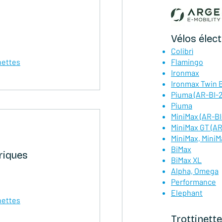
Vélos élec
Colibrì
nettes
Flamingo
Ironmax
Ironmax Twin 
Piuma (AR-BI-
Piuma
MiniMax (AR-B
MiniMax GT (A
MiniMax, MiniM
BiMax
riques
BiMax XL
Alpha, Omega
Performance
Elephant
nettes
Trottinette