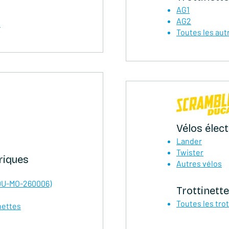
AG1
AG2
d
Toutes les aut
Vélos élec
Lander
Twister
riques
Autres vélos
 DU-MO-260006)
Trottinette
Toutes les tro
nettes