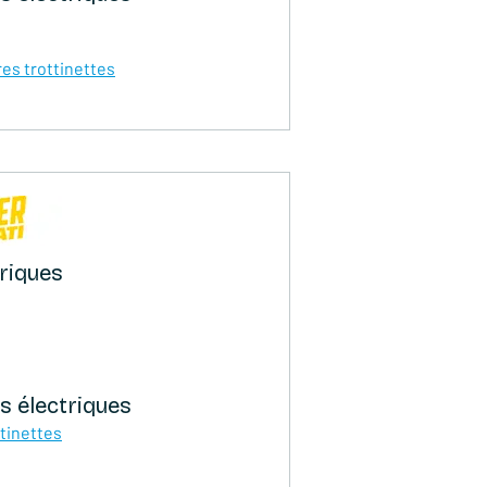
res trottinettes
triques
s électriques
ttinettes