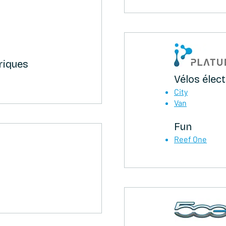
riques
Vélos élec
City
Van
Fun
Reef One