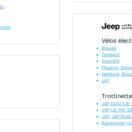
ts
ooter
Vélos élec
Breeze
Tempest
Starlight
Phoenix, Sonor
Hemlock, Blizz
JAT
Trottinette
JAF DUAL (JE
JXP (JE-MO-2
JAF, JAF DUAL
Adventurer, U