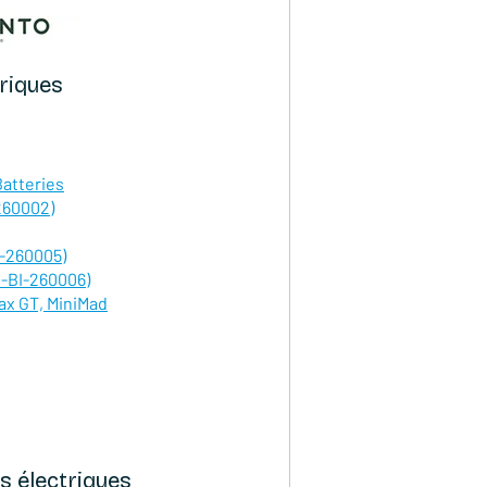
triques
Batteries
260002)
I-260005)
R-BI-260006)
ax GT, MiniMad
s électriques