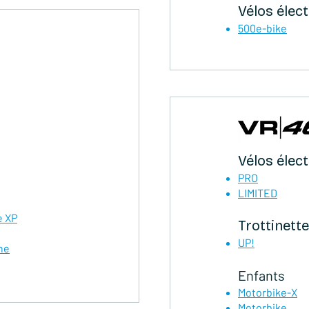
Vélos élec
500e-bike
Vélos élec
PRO
LIMITED
e XP
Trottinette
UP!
ne
Enfants
Motorbike-X
Motorbike