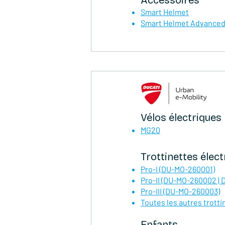
Accessoires
Smart Helmet
Smart Helmet Advance
Vélos électriques
MG20
Trottinettes élect
Pro-I (DU-MO-260001)
Pro-II (DU-MO-260002 |
Pro-III (DU-MO-260003)
Toutes les autres trotti
Enfants