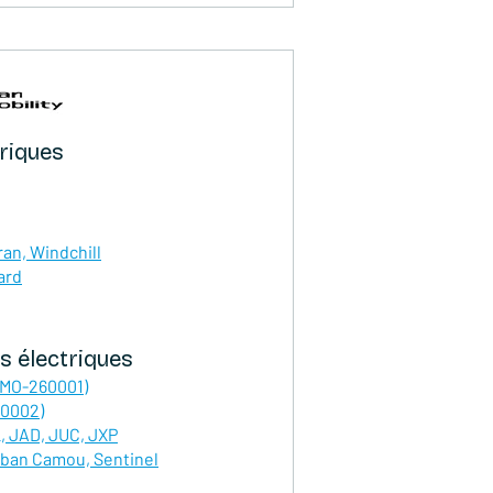
triques
an, Windchill
ard
s électriques
-MO-260001)
60002)
, JAD, JUC, JXP
rban Camou, Sentinel