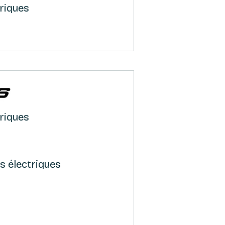
triques
triques
s électriques