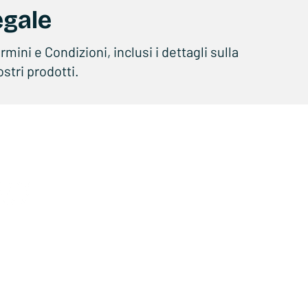
egale
mini e Condizioni, inclusi i dettagli sulla
ostri prodotti.
Prodotti
Az
E-BIKE
CHI
E-SCOOTER
CON
KIDS
ASS
FUN
CEN
ACCESSORI
DIV
TECNOLOGIA
CER
MANUALI
y Policy
DICHIARAZIONI CE