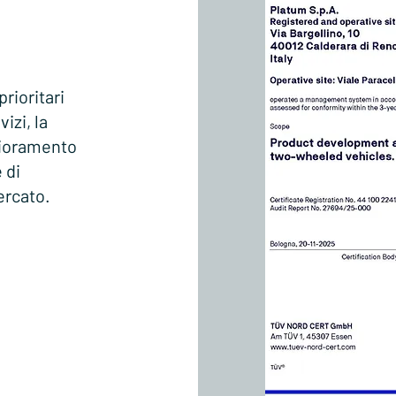
prioritari
vizi, la
glioramento
 di
ercato.